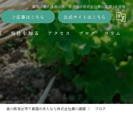
農園の求人は香川県、坂出市の株式会社藤川農園 | 未経験
ご応募はこちら
公式サイトはこちら
覧
当社を知る
アクセス
ブログ
コラム
移住
正社員
未経験
働きやすい
香川県坂出市で農園の求人なら株式会社藤川農園
ブログ
転職